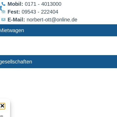
Mobil:
0171 - 4013000
t
Fest:
09543 - 222404
E-Mail:
norbert-ott@online.de
Mietwagen
gesellschaften
um