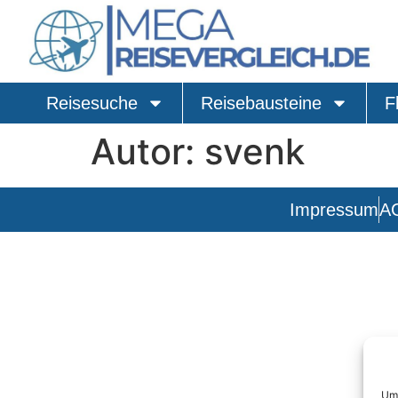
Reisesuche
Reisebausteine
F
Autor:
svenk
Impressum
A
Um 