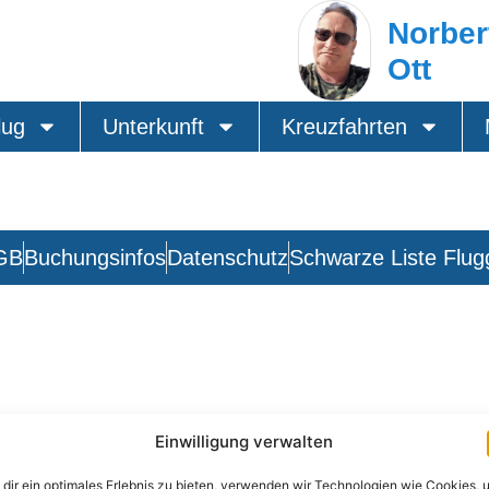
Norber
Ott
lug
Unterkunft
Kreuzfahrten
GB
Buchungsinfos
Datenschutz
Schwarze Liste Flug
Einwilligung verwalten
dir ein optimales Erlebnis zu bieten, verwenden wir Technologien wie Cookies, 